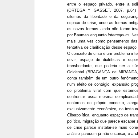
entre o espaço privado, entre a sol
(ORTEGA Y GASSET, 2007, p.64) e
dilemas da liberdade e da seguranç
espaço de crise, onde as formas antig
as novas formas ainda não foram inve
por Bauman enquanto
interregnum
. Nes
mais uma vez como pensamento das 
tentativa de clarificação desse espaço
O conceito de crise é um problema int
devir, espaço de dialéticas e sup
transbordante, que poderia ser a súm
Ocidental (BRAGANÇA de MIRANDA,20
conta também de um outro fenómeno 
num efeito de contágio, expansão pro
do problema viral com que estamos 
confrontar essa mesma complexidade
contornos do próprio conceito, alarg
exclusivamente económico, na instau
Ciberpolítica, enquanto espaço de tra
político, migração que parece escapar a
de crise parece instalar-se mais co
análise parecem já não encaixar, e a ch