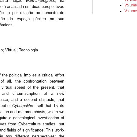
. Esta noção
work-in-progress
, na
Volume
 será analisada em duas perspectivas
Volume
úblico por relação ao conceito de
são do espaço público na sua
nâmicas.
o; Virtual; Tecnologia
the political implies a critical effort
 of all, the confrontation between
 virtual speed of the present, that
n and circumscription of a new
space; and a second obstacle, that
cept of
Cyberpolitic
itself that, by its
rmation and metamorphosis, which we
equire a genealogical investigation of
ives from Cyberculture studies, but
and fields of significance. This
work-
n two different perspectives: the