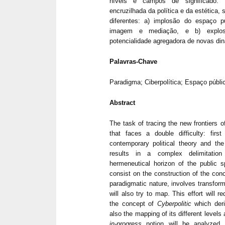
níveis e campos de significado
encruzilhada da política e da estética,
diferentes: a) implosão do espaço p
imagem e mediação, e b) explo
potencialidade agregadora de novas di
Palavras-Chave
Paradigma; Ciberpolítica; Espaço públic
Abstract
The task of tracing the new frontiers of 
that faces a double difficulty: first
contemporary political theory and the
results in a complex delimitatio
hermeneutical horizon of the public 
consist on the construction of the con
paradigmatic nature, involves transfo
will also try to map. This effort will r
the concept of
Cyberpolitic
which der
also the mapping of its different levels 
in-progress
notion will be analyzed i