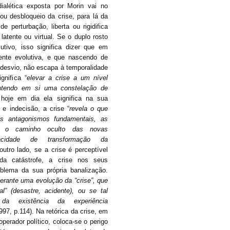
ialética exposta por Morin vai no
ou desbloqueio da crise, para lá da
 perturbação, liberta ou rigidifica
latente ou virtual. Se o duplo rosto
utivo, isso significa dizer que em
ente evolutiva, e que nascendo de
desvio, não escapa à temporalidade
gnifica “
elevar a crise a um nível
ontendo em si uma constelação de
hoje em dia ela significa na sua
e indecisão, a crise “
revela o que
 os antagonismos fundamentais, as
as, o caminho oculto das novas
cidade de transformação da
utro lado, se a crise é perceptível
 da catástrofe, a crise nos seus
oblema da sua própria banalização.
rante uma evolução da “crise”, que
l” (desastre, acidente), ou se tal
a existência da experiência
 p.114). Na retórica da crise, em
perador político, coloca-se o perigo