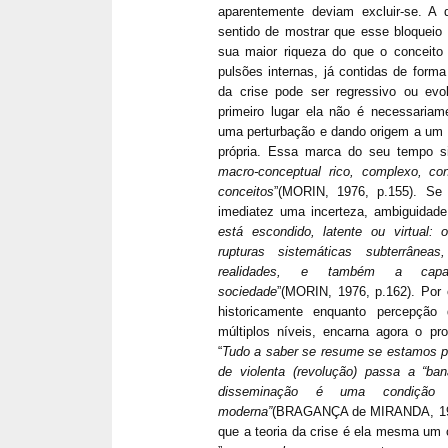
aparentemente deviam excluir-se. A d
sentido de mostrar que esse bloqueio 
sua maior riqueza do que o conceito de
pulsões internas, já contidas de forma 
da crise pode ser regressivo ou evol
primeiro lugar ela não é necessariam
uma perturbação e dando origem a um 
própria. Essa marca do seu tempo si
macro-conceptual rico, complexo, c
conceitos
”(MORIN, 1976, p.155). Se 
imediatez uma incerteza, ambiguidade 
está escondido, latente ou virtual:
rupturas sistemáticas subterrâne
realidades, e também a capa
sociedade
”(MORIN, 1976, p.162). Por o
historicamente enquanto percepção
múltiplos níveis, encarna agora o pr
“
Tudo a saber se resume se estamos pe
de violenta (revolução) passa a “bana
disseminação é uma condição d
moderna”
(BRAGANÇA de MIRANDA, 1997,
que a teoria da crise é ela mesma um o