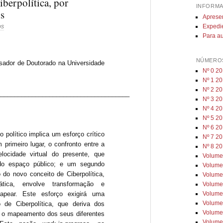
iberpolítica, por
INFORMA
ns
Aprese
Expedi
os
Para au
NÚMEROS
sador de Doutorado na Universidade
Nº 0 2
Nº 1 2
Nº 2 20
______________________________________
Nº 3 20
Nº 4 2
Nº 5 2
Nº 6 2
o político implica um esforço crítico
Nº 7 2
 primeiro lugar, o confronto entre a
Nº 8 2
locidade virtual do presente, que
Volume
 do espaço público; e um segundo
Volume
 do novo conceito de Ciberpolítica,
Volume
tica, envolve transformação e
Volume
Volume
apear. Este esforço exigirá uma
Volume
 de Ciberpolítica, que deriva dos
Volume
 o mapeamento dos seus diferentes
Volume