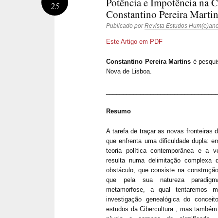
Potência e Impotência na C
25
Constantino Pereira Marti
Publicado por
Revista Estudos Hum(e)an
Este Artigo em PDF
Constantino Pereira Martins
é pesqui
Nova de Lisboa.
________________________________
Resumo
A tarefa de traçar as novas fronteiras d
que enfrenta uma dificuldade dupla: em
teoria política contemporânea e a ve
resulta numa delimitação complexa
obstáculo, que consiste na construção
que pela sua natureza paradigmá
metamorfose, a qual tentaremos m
investigação genealógica do conceito
estudos da Cibercultura , mas também