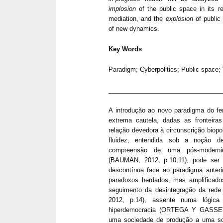
implosion
of the public space in its r
mediation, and the
explosion
of public
of new dynamics.
Key Words
Paradigm; Cyberpolitics; Public space; 
________________________________
A introdução ao novo paradigma do fe
extrema cautela, dadas as fronteira
relação devedora à circunscrição biopo
fluidez, entendida sob a noção de
compreensão de uma pós-moderni
(BAUMAN, 2012, p.10,11), pode ser
descontínua face ao paradigma ante
paradoxos herdados, mas amplificado
seguimento da desintegração da rede 
2012, p.14), assente numa lógica
hiperdemocracia (ORTEGA Y GASSET
uma sociedade de produção a uma s