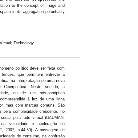
elation to the concept of image and
 space in its aggregation potentiality
Virtual; Technology
______________________________________
nómeno político deve ser feita com
s ténues, que permitem entrever a
lítica, na interpretação de uma nova
 Ciberpolítica. Neste sentido, a
dade, ou de um pós-panóptico
 compreendida à luz de uma linha
rior, mas com marcas comuns. São
s pela complexidade crescente, no
social pela rede virtual (BAUMAN,
 da velocidade e aceleração da
, 2007, p.44,59). A passagem de
ociedade de consumo, na confusão