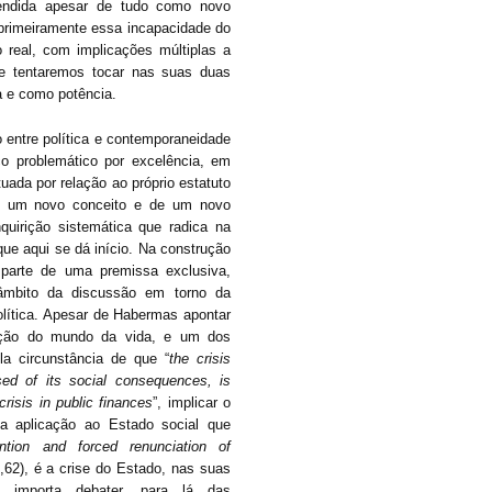
tendida apesar de tudo como novo
 primeiramente essa incapacidade do
 real, com implicações múltiplas a
ue tentaremos tocar nas suas duas
a e como potência.
 entre política e contemporaneidade
o problemático por excelência, em
uada por relação ao próprio estatuto
de um novo conceito e de um novo
nquirição sistemática que radica na
que aqui se dá início. Na construção
 parte de uma premissa exclusiva,
 âmbito da discussão em torno da
olítica. Apesar de Habermas apontar
ação do mundo da vida, e um dos
la circunstância de que “
the crisis
sed of its social consequences, is
risis in public finances
”, implicar o
a aplicação ao Estado social que
ntion and forced renunciation of
62), é a crise do Estado, nas suas
s importa debater, para lá das