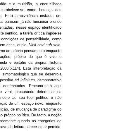
idão e a multidão, a encruzilhada
stabelece-se como herança dos
a. Esta ambivalência instaura um
as parecem já não funcionar e onde
ntadas, nesse espaço identificado
te sentido, a tarefa crítica impõe-se
condições de pensabilidade, como
 em crise, duplo.
Nihil novi sub sole
.
erno ao próprio pensamento enquanto
erações, próprio do que é vivo e
ula e epitáfio da própria História
08,p.114). Esta interpretação dá
sintomatológico que se desenrola
gressiva
ad infinitum,
demonstrativo
confrontados. Procurar-se-á aqui
 viral, procurando determinar os
ando-o ao seu teor político e não
ração de um espaço novo, enquanto
nsição, de mudança de paradigma do
o próprio político. De facto, a noção
modamente quando as categorias de
ave de leitura parece estar perdida.