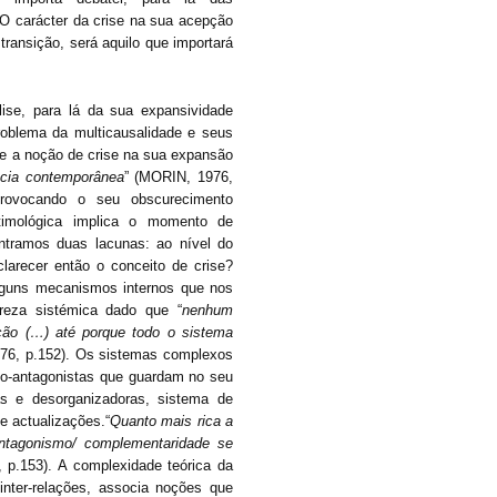
O carácter da crise na sua acepção
 transição, será aquilo que importará
se, para lá da sua expansividade
roblema da multicausalidade e seus
ue a noção de crise na sua expansão
ncia contemporânea
” (MORIN, 1976,
provocando o seu obscurecimento
etimológica implica o momento de
ntramos duas lacunas: ao nível do
larecer então o conceito de crise?
lguns mecanismos internos que nos
reza sistémica dado que “
nenhum
ção (…) até porque todo o sistema
76, p.152). Os sistemas complexos
co-antagonistas que guardam no seu
as e desorganizadoras, sistema de
e actualizações.“
Quanto mais rica a
ntagonismo/ complementaridade se
 p.153). A complexidade teórica da
inter-relações, associa noções que