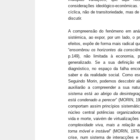
considerações ideológico-económicas. 
cíclica, não de transitoriedade, mas de
discutir.
A compreensão do fenómeno em análi
sistémica, ao expor, por um lado, o p
efeitos, expõe de forma mais radical q
“
ensombrou os horizontes da consciê
p.149), não limitada à economia, 
generalizado. Se a sua definição 
diagnóstico, no espaço da falha enco
saber e da realidade social. Como esc
Seguindo Morin, podemos descobrir a
auxiliarão a compreender a sua natu
sistema está ao abrigo da desintegra
está condenado a perecer
” (MORIN, 19
comportam assim princípios sistemáti
núcleo central potências organizador
vida e morte, vaivém de virtualizações 
complexidade viva, mais a relação a
torna móvel e instável
” (MORIN, 1976,
crise, num sistema de interacções e 