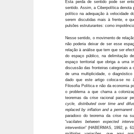
Esta perda de sentido pode ser en
sentido. Assim, a Ciberpolítica denota
político na adequação à velocidade do
serem discutidas mais à frente, e q
pulsões estruturantes: como impotênci
Nesse sentido, o movimento de relação
não poderia deixar de ser esse espaç
relação à análise que tem que ser efect
do espaço público, na delimitação 
espaço territorial que obriga a uma i
discussão das fronteiras categoriais a 
de uma multiplicidade, o diagnóstico
dado que este artigo coloca-se no
Filosofia Política e não da economia p
o problema a que chama a coloniz
teoremas da crise racional passar pe
cycle, distributed over time and difu
replaced by inflation and a permanent c
paradoxo do teorema da crise na su
“
vacilates between expected interve
intervention
” (HABERMAS, 1992, p. 61,
múltiplas variações, que aqui no