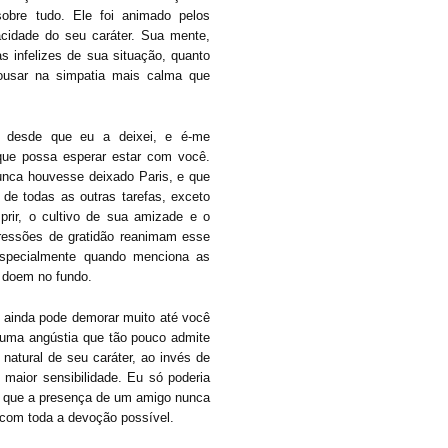
obre tudo. Ele foi animado pelos
cidade do seu caráter. Sua mente,
as infelizes de sua situação, quanto
pousar na simpatia mais calma que
 desde que eu a deixei, e é-me
ue possa esperar estar com você.
unca houvesse deixado Paris, e que
de todas as outras tarefas, exceto
rir, o cultivo de sua ami­zade e o
ressões de gratidão reanimam esse
especial­mente quando menciona as
a doem no fundo.
ainda pode demorar muito até você
numa angústia que tão pouco admite
natural de seu caráter, ao invés de
 maior sensibilidade. Eu só poderia
io que a presença de um amigo nunca
com toda a devoção possível.