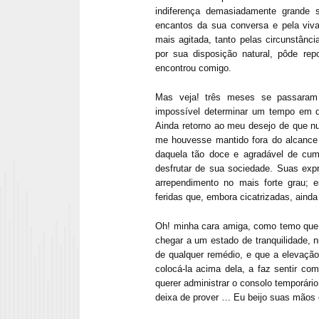
indiferença demasiadamente grande s
encantos da sua conversa e pela viva
mais agitada, tanto pelas circunstânci
por sua disposição natural, pôde re
encontrou comigo.
Mas veja! três meses se passaram
impossível determinar um tempo em q
Ainda retorno ao meu desejo de que n
me houvesse mantido fora do alcance 
daquela tão doce e agradável de cump
desfrutar de sua sociedade. Suas exp
arre­pendimento no mais forte grau; 
feridas que, embora cicatrizadas, aind
Oh! minha cara amiga, como temo que 
chegar a um estado de tranquilidade, 
de qualquer remédio, e que a elevação 
colocá-la acima dela, a faz sentir com
querer administrar o consolo temporár
deixa de prover … Eu beijo suas mãos 