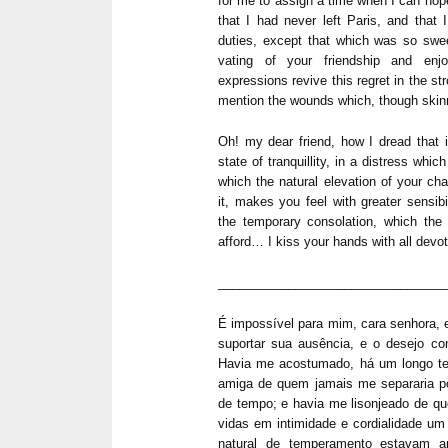
for me to assign a time when I can hope 
that I had never left Paris, and that 
duties, except that which was so sweet,
vating of your friendship and enjo
expressions revive this regret in the st
mention the wounds which, though skinne
Oh! my dear friend, how I dread that i
state of tran­quillity, in a distress whi
which the natural ele­vation of your ch
it, makes you feel with greater sensibi
the temporary consolation, which the p
afford… I kiss your hands with all devot
________________________________
É impossível para mim, cara senhora, e
suportar sua ausência, e o desejo co
Havia me acostumado, há um longo 
amiga de quem jamais me separaria po
de tempo; e havia me lisonjeado de qu
vidas em intimidade e cordialidade um
natural de tempera­mento estavam 