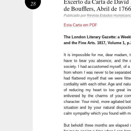
Excerto da Carta de Davi
28
de Boufflers, Abril de 176
Publicado por
Revista Estudos Hum(e)an
Esta Carta em PDF
The London Literary Gazette: a Weekl
and the Fine Arts. 1817, Volume 1, p.
It is impossible for me, dear madam, to
have to bear you absence, and the co
society. I had accus­tomed myself, of a 
from whom I was never to be separated 
had flattered myself that we were fitt
cor­diality with each other. Age and nat
of re­ducing my heart to too great in
enlivened by the charms of your conve
character. Your mind, more agitated bo
situation and by your natural disposi­t
calm sympathy which you found with m
But behold! three months are elapsed si