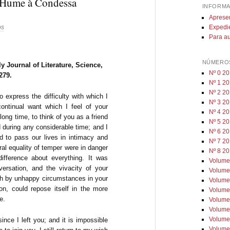
d Hume à Condessa
INFORMA
6
Aprese
Expedi
os
Para au
NÚMEROS
y Journal of Literature, Science,
Nº 0 2
279.
Nº 1 2
Nº 2 20
 express the difficulty with which I
Nº 3 20
ntinual want which I feel of your
Nº 4 2
long time, to think of you as a friend
Nº 5 2
during any considerable time; and I
Nº 6 2
ed to pass our lives in intimacy and
Nº 7 2
ural equality of temper were in danger
Nº 8 2
difference about everything. It was
Volume
rsation, and the vi­vacity of your
Volume
th by unhappy circumstances in your
Volume
ion, could repose itself in the more
Volume
e.
Volume
Volume
Volume
nce I left you; and it is impossible
Volume