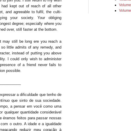
to join you. I still return to my wish
Volume
I had kept out of reach of all other
Volume
 and agreeable to fulfil, the culti­
ying your society. Your obliging
rongest degree; espe­cially where you
d over, still faster at the bottom.
t may still be long ere you reach a
ch so little admits of any remedy, and
aracter, instead of putting you above
lity. I could only wish to administer
rese­n­ce of a friend never fails to
ion possible.
___________
x­pressar a dificuldade que tenho de
ntínuo que sinto de sua sociedade.
tempo, a pensar em você como uma
r qualquer quantidade considerável
e éra­mos feitos para passar nossas
 com o outro. A idade e a igualdade
ameaçando reduzir meu coração à